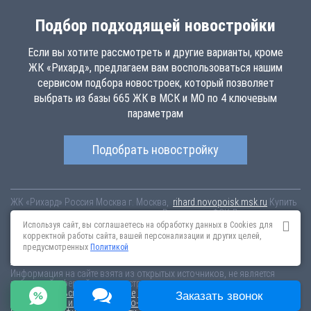
Подбор подходящей новостройки
Если вы хотите рассмотреть и другие варианты, кроме
ЖК «Рихард», предлагаем вам воспользоваться нашим
сервисом подбора новостроек, который позволяет
выбрать из базы 665 ЖК в МСК и МО по 4 ключевым
параметрам
Подобрать новостройку
ЖК «Рихард»
Россия
Москва
г. Москва,
rihard.novopoisk.msk.ru
Купить
квартиру в новом жилом комплексе «Рихард» от «ФСК Лидер» в
Хорошевском районе. Квартиры различных планировок от 15.64 млн
Используя сайт, вы соглашаетесь на обработку данных в Cookies для
рублей!
корректной работы сайта, вашей персонализации и других целей,
предусмотренных
Политикой
Новостройки Санкт-Петербурга
Новостройки Москвы
Информация на сайте взята из открытых источников, не является
публичной офертой и распространяется для ознакомления.
Пользовательское соглашение
Соглашение о размещении
Заказать звонок
Пояснение об информационно-рекламном характере сведений